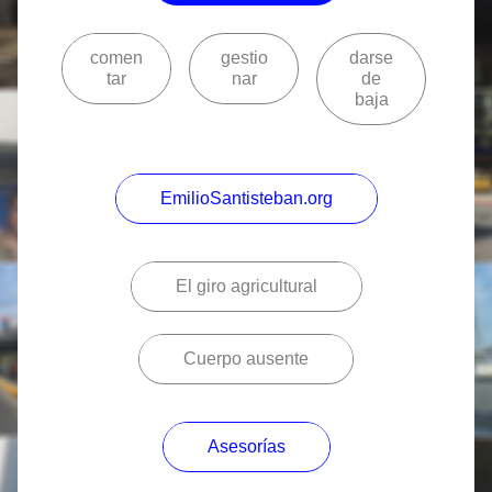
comen
gestio
darse
tar
nar
de
baja
EmilioSantisteban.org
El giro agricultural
Cuerpo ausente
Asesorías