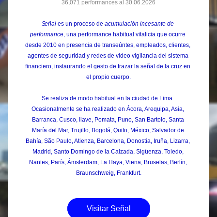
36,071 performances al 30.06.2026
S
eñal 
es un proceso de 
acumulación incesante de 
performanc
e, una performance habitual vitalicia que ocurre 
desde 2010 en presencia de transeúntes, empleados, clientes, 
agentes de seguridad y redes de video vigilancia del sistema 
financiero, instaurando el gesto de trazar la señal de la cruz en 
el propio cuerpo.
Se realiza de modo habitual en la ciudad de Lima. 
Ocasionalmente se ha realizado en Ácora, Arequipa, Asia, 
Barranca, Cusco, Ilave, Pomata, Puno, San Bartolo, Santa 
María del Mar, Trujillo, Bogotá, Quito, México, Salvador de 
Bahía, São Paulo, Atienza, Barcelona, Donostia, Iruña, Lizarra, 
Madrid, Santo Domingo de la Calzada, Sigüenza, Toledo, 
Nantes, París, Ámsterdam, La Haya, Viena, Bruselas, Berlín, 
Braunschweig, Frankfurt.
Visitar Señal